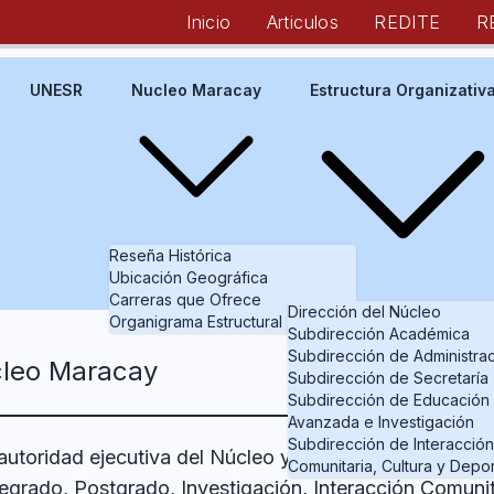
Inicio
Articulos
REDITE
R
UNESR
Nucleo Maracay
Estructura Organizativ
Reseña Histórica
Ubicación Geográfica
Carreras que Ofrece
Dirección del Núcleo
Organigrama Estructural
Subdirección Académica
Subdirección de Administra
cleo Maracay
Subdirección de Secretaría
Subdirección de Educación
Avanzada e Investigación
Subdirección de Interacción
 autoridad ejecutiva del Núcleo y tendrá a su cargo la 
Comunitaria, Cultura y Depo
egrado, Postgrado, Investigación, Interacción Comunita