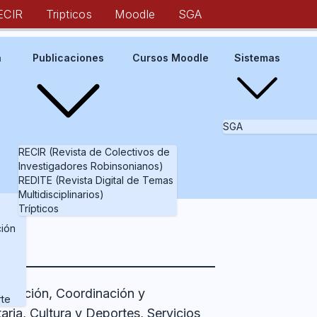
ECIR
Tripticos
Moodle
SGA
a
Publicaciones
Cursos Moodle
Sistemas
SGA
RECIR (Revista de Colectivos de
Investigadores Robinsonianos)
REDITE (Revista Digital de Temas
Multidisciplinarios)
Trípticos
ción
Dirección, Coordinación y
rte
ria, Cultura y Deportes, Servicios